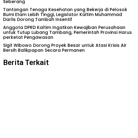
Seberang
Tantangan Tenaga Kesehatan yang Bekerja di Pelosok
Bumi Etam Lebih Tinggi, Legislator Kaltim Muhammad
Darlis Dorong Tambah Insentif
Anggota DPRD Kaltim Ingatkan Kewajiban Perusahaan
untuk Tutup Lubang Tambang, Pemerintah Provinsi Harus
perketat Pengawasan
Sigit Wibowo Dorong Proyek Besar untuk Atasi Krisis Air
Bersih Balikpapan Secara Permanen
Berita Terkait
Kaltim Punya Potensi
Andi Satya Ajak Anak
Pariwisata Besar, DPRD
Muda Kaltim Lebih Aktif
Dorong Rencana
dan Banyak Gerak untuk
Strategis yang Matang
Cegah Penyakit
untuk Mendongkrak
Metabolik
Pendapatan Daerah