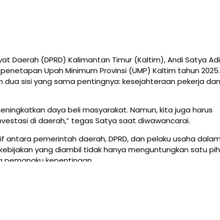
 Daerah (DPRD) Kalimantan Timur (Kaltim), Andi Satya Adi 
enetapan Upah Minimum Provinsi (UMP) Kaltim tahun 2025.
 dua sisi yang sama pentingnya: kesejahteraan pekerja da
ningkatkan daya beli masyarakat. Namun, kita juga harus
estasi di daerah,” tegas Satya saat diwawancarai.
sif antara pemerintah daerah, DPRD, dan pelaku usaha dal
 kebijakan yang diambil tidak hanya menguntungkan satu pih
 pemangku kepentingan.
mumkan kenaikan UMP 2025 sebesar rata-rata 6,5 persen. 
 akan mencapai angka Rp3.579.313,77 pada tahun depan.
aik bagi pekerja. Namun, kami juga berharap pemerintah da
gar mampu menyesuaikan diri dengan kenaikan UMP ini,” imb