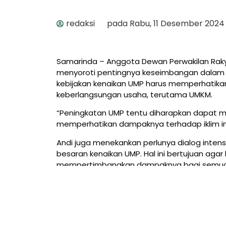
redaksi
pada
Rabu, 11 Desember 2024
Samarinda – Anggota Dewan Perwakilan Rakyat
menyoroti pentingnya keseimbangan dalam p
kebijakan kenaikan UMP harus memperhatikan
keberlangsungan usaha, terutama UMKM.
“Peningkatan UMP tentu diharapkan dapat me
memperhatikan dampaknya terhadap iklim inv
Andi juga menekankan perlunya dialog inten
besaran kenaikan UMP. Hal ini bertujuan agar
mempertimbangkan dampaknya bagi semua
Sebelumnya, pemerintah pusat telah mengu
kebijakan tersebut, UMP Kaltim diperkirakan
“Kenaikan UMP ini tentunya menjadi kabar b
insentif atau dukungan bagi pelaku usaha a