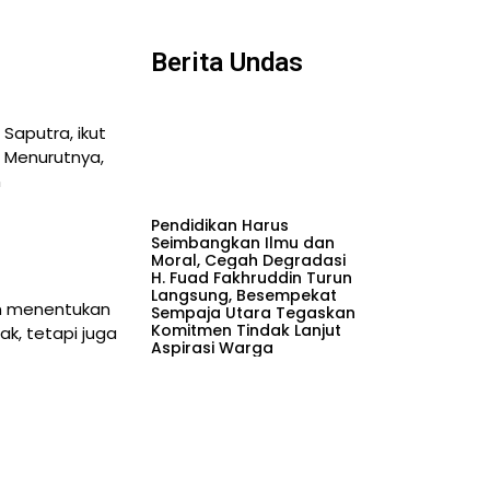
Berita Undas
Saputra, ikut
 Menurutnya,
n
Pendidikan Harus
Seimbangkan Ilmu dan
Moral, Cegah Degradasi
H. Fuad Fakhruddin Turun
Langsung, Besempekat
am menentukan
Sempaja Utara Tegaskan
Komitmen Tindak Lanjut
ak, tetapi juga
Aspirasi Warga
Subandi Tekankan
Pentingnya Pemerataan
Dengan
Infrastruktur Pendidikan
di Samarinda
Temu Dai-Daiyah se-
pat memberikan
Indonesia: LD PWNU
uhnya.