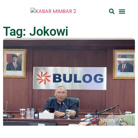
Haji Umra
Tag: Jokowi